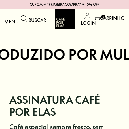
CUPOM ✴︎ "PRIMEIRACOMPRA" ✴︎ 10% OFF
CARRINHO
0
BUSCAR
MENU
LOGIN
ZIDO POR MULHERES
ASSINATURA CAFÉ
POR ELAS
Café especial sempre fresco, sem