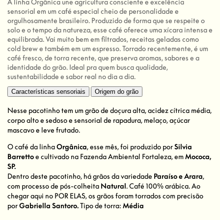
A linha Orgânica une agricultura consciente e excelência
sensorial em um café especial cheio de personalidade e
orgulhosamente brasileiro. Produzido de forma que se respeite o
solo e o tempo da natureza, esse café oferece uma xícara intensa e
equilibrada. Vai muito bem em filtrados, receitas geladas como
cold brew e também em um espresso. Torrado recentemente, é um
café fresco, de torra recente, que preserva aromas, sabores e a
identidade do grão. Ideal pra quem busca qualidade,
sustentabilidade e sabor real no dia a dia.
Características sensoriais
Origem do grão
Nesse pacotinho tem um grão de doçura alta, acidez cítrica média,
corpo alto e sedoso e sensorial de rapadura, melaço, açúcar
mascavo e leve frutado.
O café da linha
Orgânica
, esse mês, foi produzido por
Silvia
Barretto
e cultivado na Fazenda Ambiental Fortaleza, em
Mococa,
SP.
Dentro deste pacotinho, há grãos da variedade
Paraíso e Arara
,
com processo de pós-colheita
Natural
. Café 100% arábica. Ao
chegar aqui no POR ELAS, os grãos foram torrados com precisão
por
Gabriella Santoro.
Tipo de torra:
Média