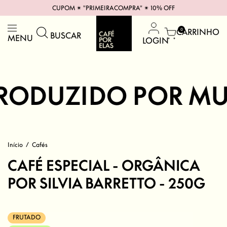
CUPOM ✴︎ "PRIMEIRACOMPRA" ✴︎ 10% OFF
CARRINHO
0
BUSCAR
MENU
LOGIN
ODUZIDO POR MULH
Início
/
Cafés
CAFÉ ESPECIAL - ORGÂNICA
POR SILVIA BARRETTO - 250G
FRUTADO